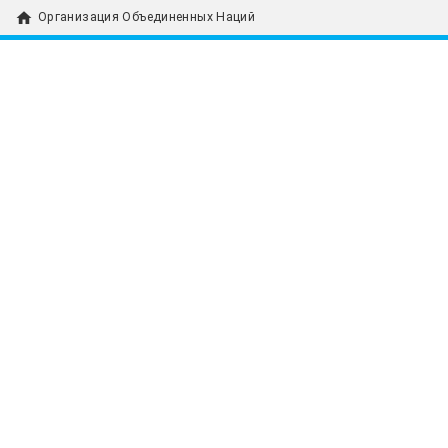
home
Организация Объединенных Наций