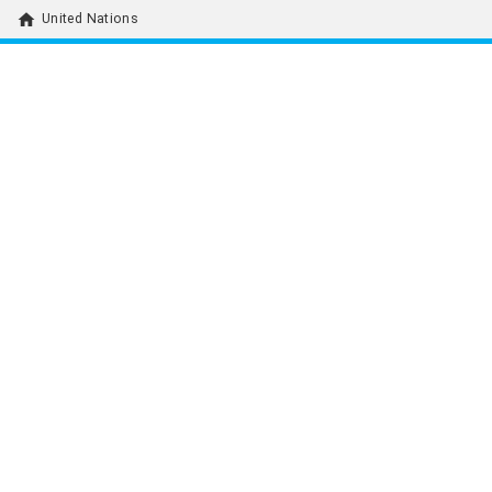
home
United Nations