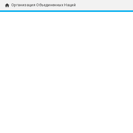
home
Организация Объединенных Наций