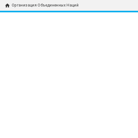
home
Организация Объединенных Наций