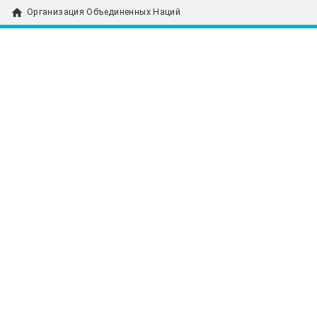
home
Организация Объединенных Наций