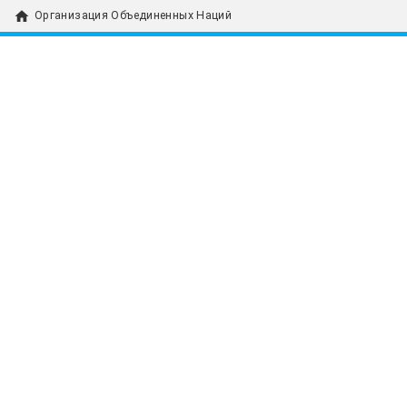
home
Организация Объединенных Наций