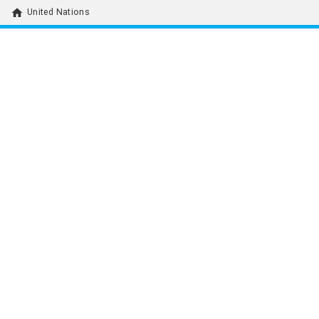
home
United Nations