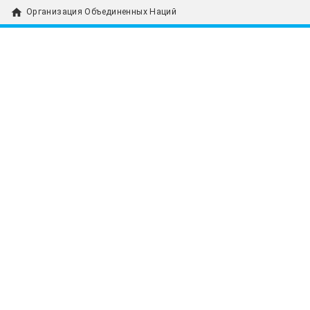
home
Организация Объединенных Наций