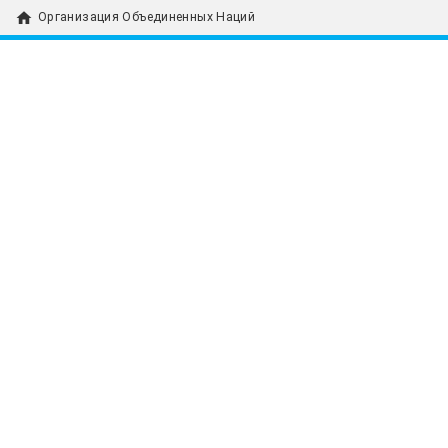
home
Организация Объединенных Наций