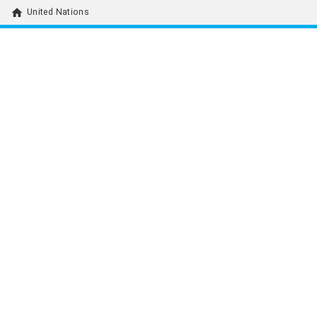
home
United Nations