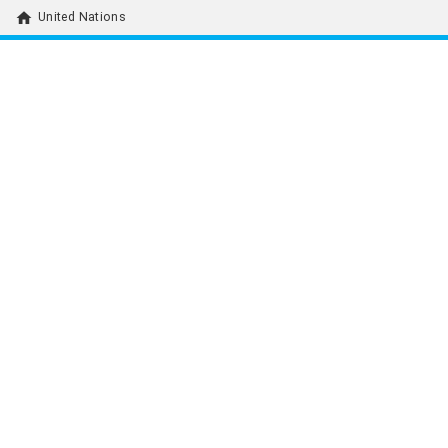
home
United Nations