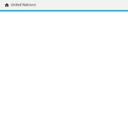
home
United Nations