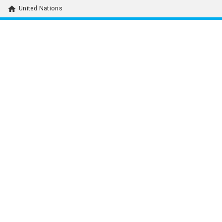
home
United Nations