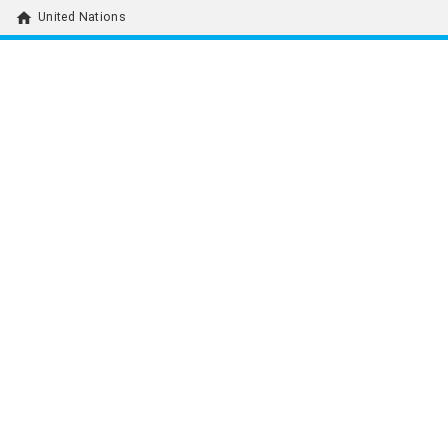
home
United Nations