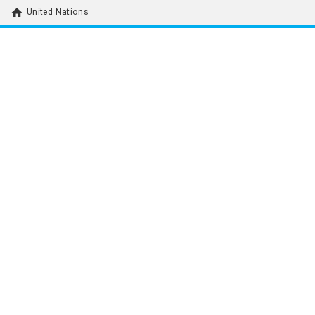
home
United Nations