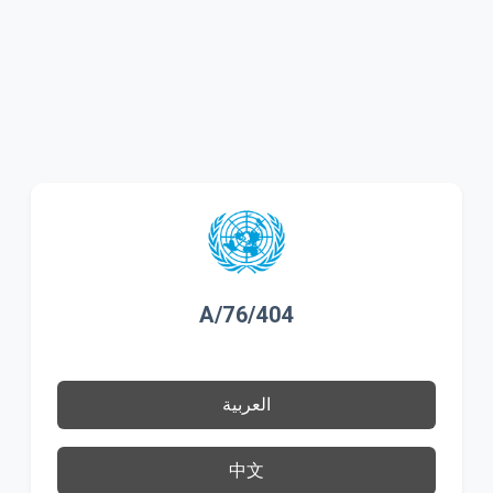
A/76/404
العربية
中文