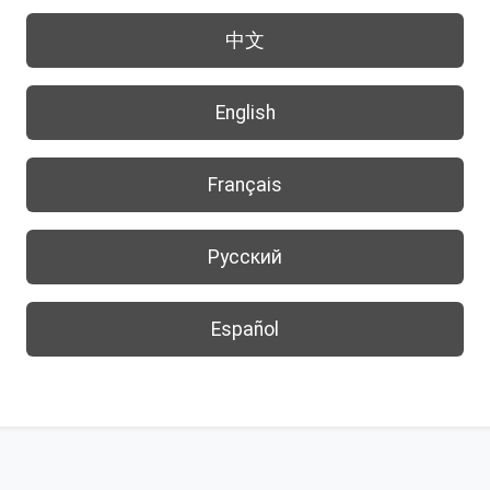
中文
English
Français
Русский
Español