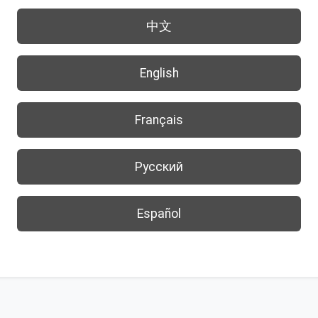
中文
English
Français
Русский
Español