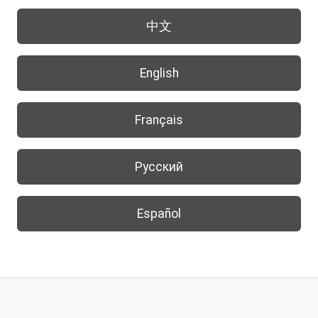
中文
English
Français
Русский
Español