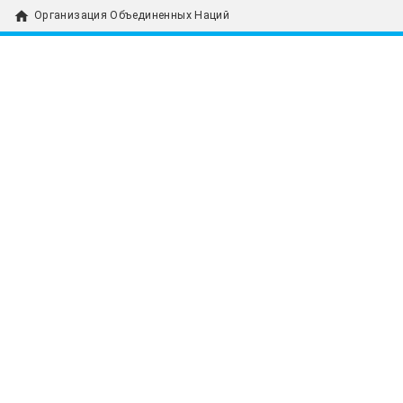
home
Организация Объединенных Наций