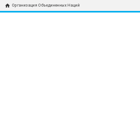
home
Организация Объединенных Наций