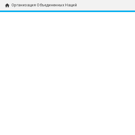
home
Организация Объединенных Наций