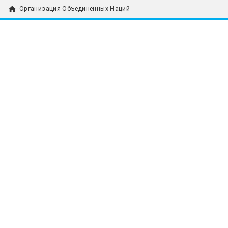
home
Организация Объединенных Наций