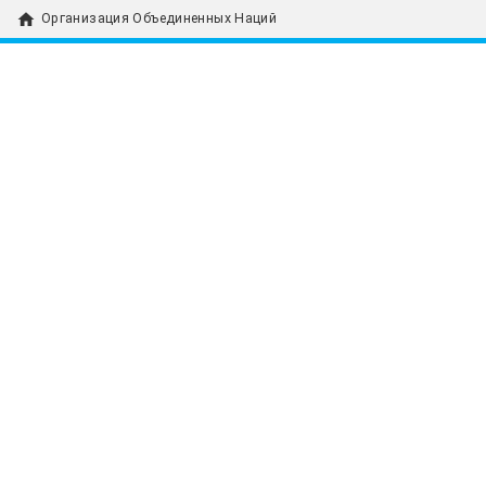
home
Организация Объединенных Наций