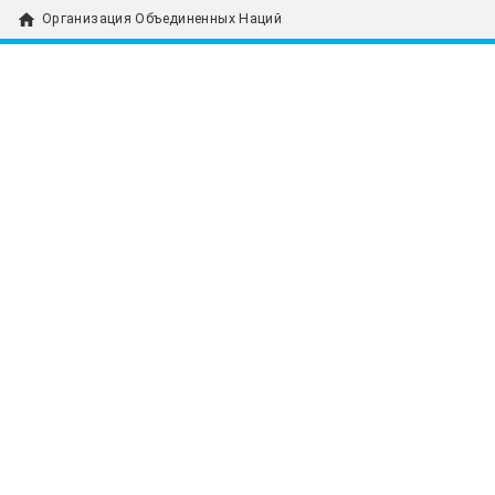
home
Организация Объединенных Наций