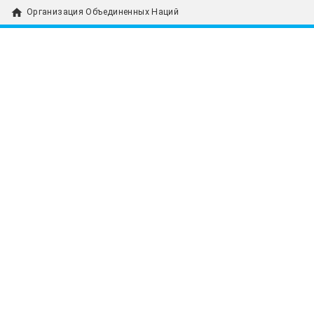
home
Организация Объединенных Наций