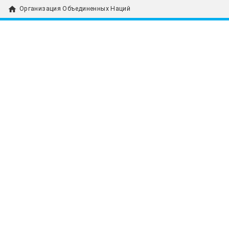
home
Организация Объединенных Наций