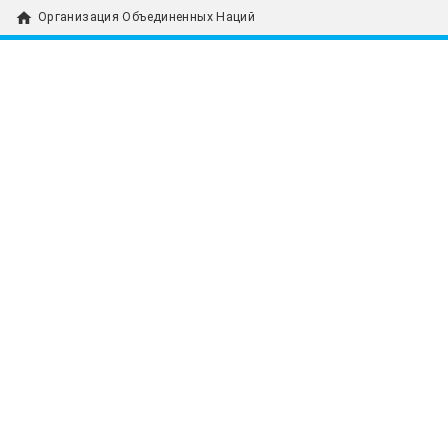
home
Организация Объединенных Наций