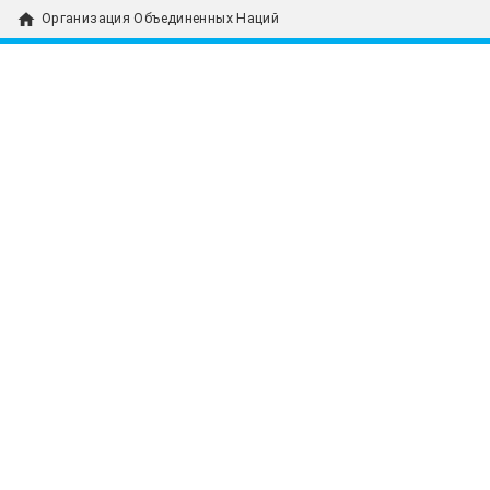
home
Организация Объединенных Наций