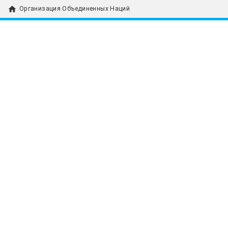
home
Организация Объединенных Наций