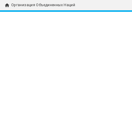
home
Организация Объединенных Наций