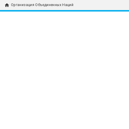
home
Организация Объединенных Наций