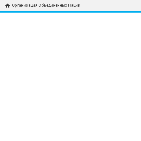
home
Организация Объединенных Наций