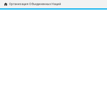
home
Организация Объединенных Наций