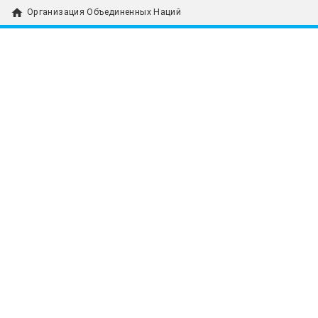
home
Организация Объединенных Наций