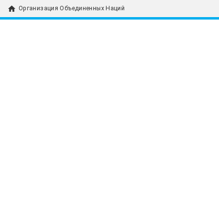
home
Организация Объединенных Наций