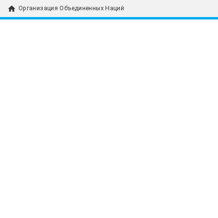
home
Организация Объединенных Наций