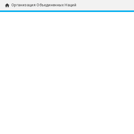
home
Организация Объединенных Наций