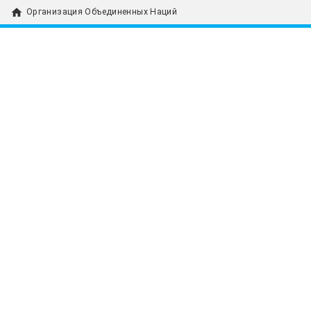
home
Организация Объединенных Наций