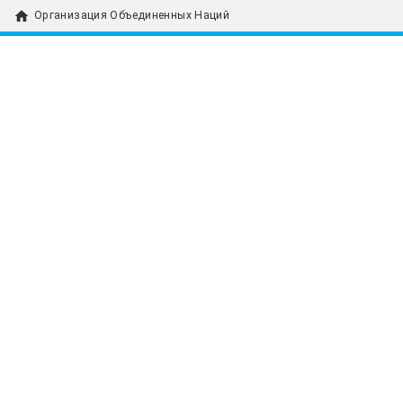
home
Организация Объединенных Наций