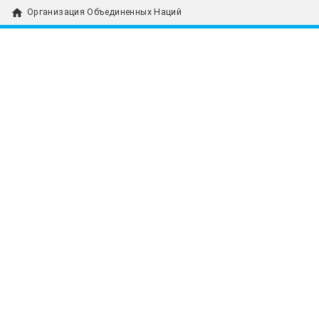
home
Организация Объединенных Наций