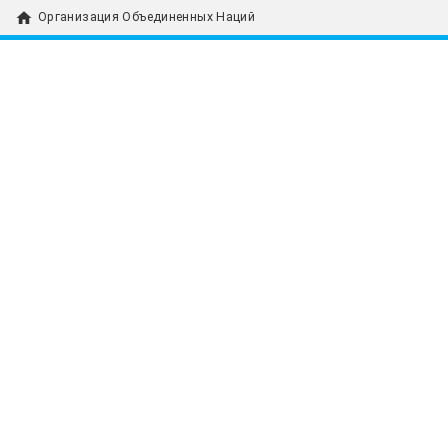
home
Организация Объединенных Наций