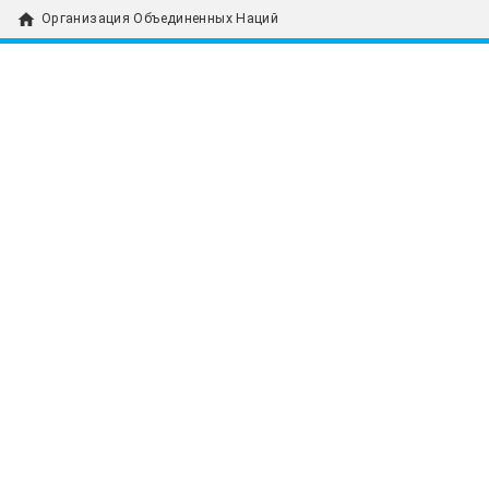
home
Организация Объединенных Наций