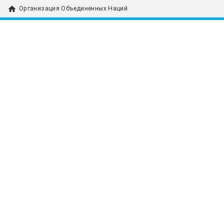
home
Организация Объединенных Наций