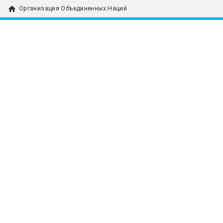
home
Организация Объединенных Наций