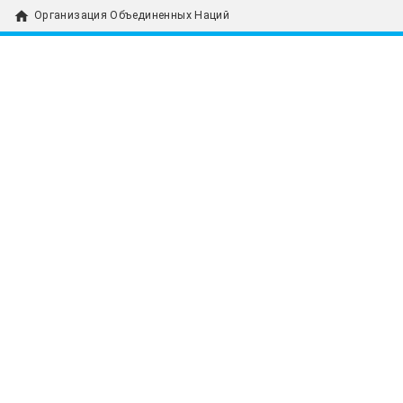
home
Организация Объединенных Наций