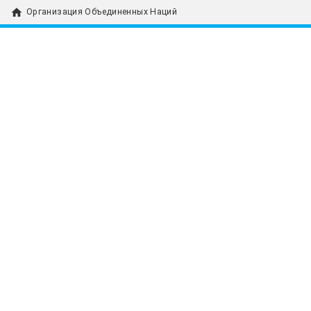
home
Организация Объединенных Наций