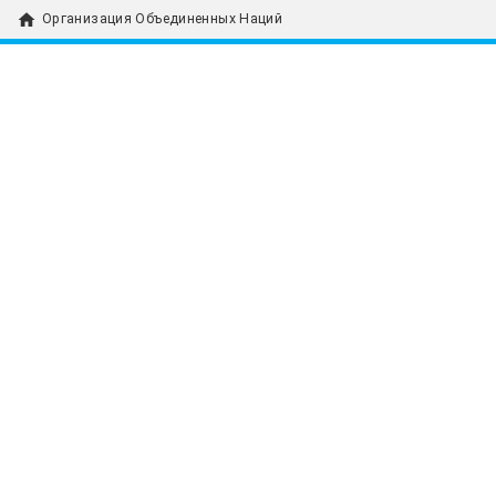
home
Организация Объединенных Наций