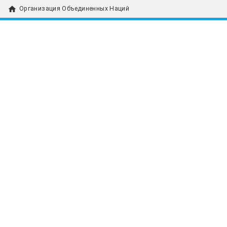
home
Организация Объединенных Наций