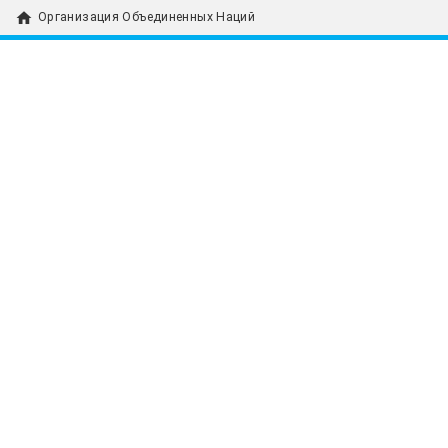
home
Организация Объединенных Наций